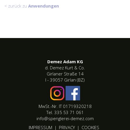
< zurück zu
Anwendungen
Demez Adam KG
d. Demez Kurt & Co.
Girlaner Straße 14
I - 39057 Girlan (BZ)
MwSt.-Nr. IT 01719320218
Tel. 335 53 71 061
info@spenglerei-demez.com
IMPRESSUM
|
PRIVACY
|
COOKIES